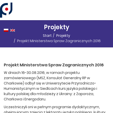
Panel zarządzania plikami cookies
Projekty
Start
Projekty
Projekt Ministerstwa Spraw Zagranicznych 2016
Projekt Ministerstwa Spraw Zagranicznych 2016
W dniach 16-30.08.2016, w ramach projektu
zamówieniowego (MSZ, Konsulat Generalny RP w
Charkowie) odbył się w Uniwersytecie Przyrodniczo-
Humanistycznym w Siedlcach kurs języka polskiego i
kultury polskiej dla młodzieży z Ukrainy: z Zaporoża,
Charkowa i Energodaru.
Uczestniczyli oni w pełnym programie dydaktycznym,
obejmującym zajęcia z lektoratu języka polskiego, kultury