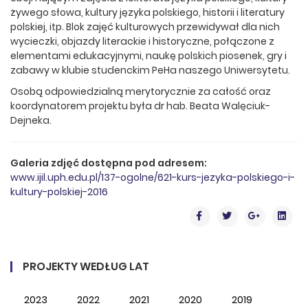
żywego słowa, kultury języka polskiego, historii i literatury
polskiej, itp. Blok zajęć kulturowych przewidywał dla nich
wycieczki, objazdy literackie i historyczne, połączone z
elementami edukacyjnymi, naukę polskich piosenek, gry i
zabawy w klubie studenckim PeHa naszego Uniwersytetu.
Osobą odpowiedzialną merytorycznie za całość oraz
koordynatorem projektu była dr hab. Beata Walęciuk-
Dejneka.
Galeria zdjęć dostępna pod adresem:
www.ijil.uph.edu.pl/137-ogolne/621-kurs-jezyka-polskiego-i-
kultury-polskiej-2016
PROJEKTY WEDŁUG LAT
2023
2022
2021
2020
2019