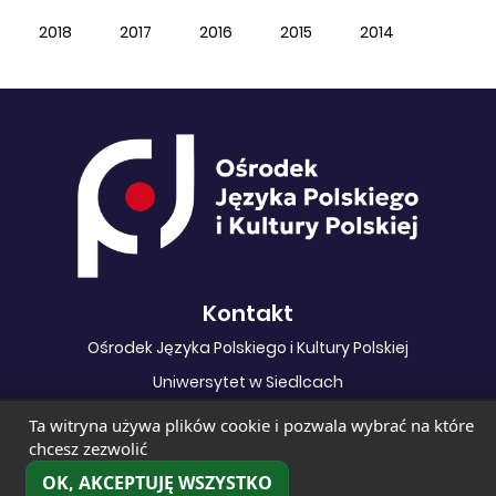
2018
2017
2016
2015
2014
Kontakt
Ośrodek Języka Polskiego i Kultury Polskiej
Uniwersytet w Siedlcach
ul. 3 Maja 49, 08-110 Siedlce
Ta witryna używa plików cookie i pozwala wybrać na które
chcesz zezwolić
facebook
OK, AKCEPTUJĘ WSZYSTKO