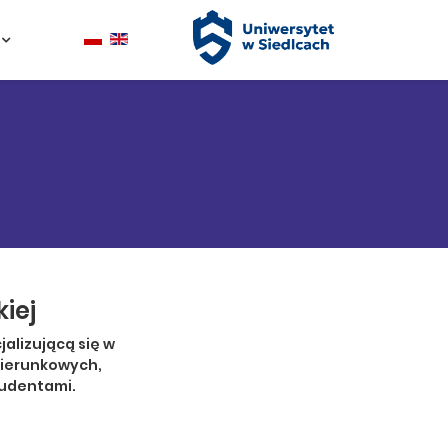
iej
alizującą się w
kierunkowych,
tudentami.