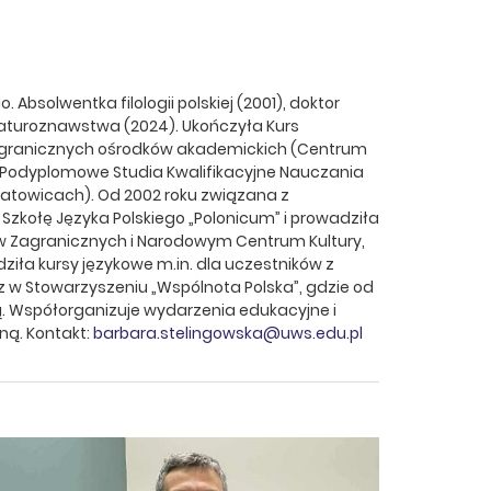
 Absolwentka filologii polskiej (2001), doktor
eraturoznawstwa (2024). Ukończyła Kurs
zagranicznych ośrodków akademickich (Centrum
) i Podyplomowe Studia Kwalifikacyjne Nauczania
w Katowicach). Od 2002 roku związana z
Szkołę Języka Polskiego „Polonicum” i prowadziła
 Zagranicznych i Narodowym Centrum Kultury,
adziła kursy językowe m.in. dla uczestników z
raz w Stowarzyszeniu „Wspólnota Polska”, gdzie od
ą. Współorganizuje wydarzenia edukacyjne i
ną. Kontakt:
barbara.stelingowska@uws.edu.pl