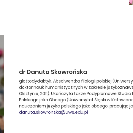
dr Danuta Skowrońska
glottodydaktyk. Absolwentka filologii polskiej (Uniwer
doktor nauk humanistycznych w zakresie językoznaw
Olsztynie, 2011). Ukończyła także Podyplomowe Studia K
Polskiego jako Obcego (Uniwersytet Śląski w Katowicac
nauczaniem języka polskiego jako obcego, pracując ja
danuta.skowronska@uws.edu.pl