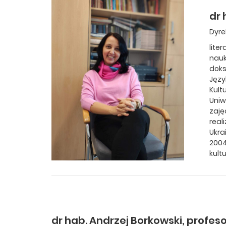
dr 
Dyre
lite
nauk
doks
Języ
Kult
Uniw
zaję
real
Ukra
2004
kult
dr hab. Andrzej Borkowski, profeso