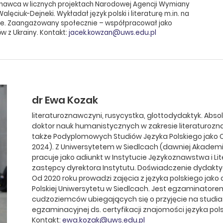
konawca w licznych projektach Narodowej Agencji Wymiany
ęciuk-Dejneki. Wykładał język polski i literaturę m.in. na
ie. Zaangażowany społecznie – współpracował jako
 z Ukrainy. Kontakt:
jacek.kowzan@uws.edu.pl
dr Ewa Kozak
literaturoznawczyni, rusycystka, glottodydaktyk. Absolwe
doktor nauk humanistycznych w zakresie literaturozna
także Podyplomowych Studiów Języka Polskiego jako O
2024). Z Uniwersytetem w Siedlcach (dawniej Akademi
pracuje jako adiunkt w Instytucie Językoznawstwa i Li
zastępcy dyrektora Instytutu. Doświadczenie dydakty
Od 2020 roku prowadzi zajęcia z języka polskiego jako 
Polskiej Uniwersytetu w Siedlcach. Jest egzaminator
cudzoziemców ubiegających się o przyjęcie na studia
egzaminacyjnej ds. certyfikacji znajomości języka pol
Kontakt:
ewa.kozak@uws.edu.pl