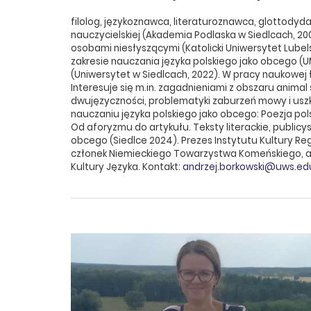
filolog, językoznawca, literaturoznawca, glottodydak
nauczycielskiej (Akademia Podlaska w Siedlcach, 2
osobami niesłyszącymi (Katolicki Uniwersytet Lubel
zakresie nauczania języka polskiego jako obcego (U
(Uniwersytet w Siedlcach, 2022). W pracy naukowej 
Interesuje się m.in. zagadnieniami z obszaru animal 
dwujęzyczności, problematyki zaburzeń mowy i usz
nauczaniu języka polskiego jako obcego: Poezja pol
Od aforyzmu do artykułu. Teksty literackie, publicy
obcego (Siedlce 2024). Prezes Instytutu Kultury Regi
członek Niemieckiego Towarzystwa Komeńskiego, a 
Kultury Języka. Kontakt:
andrzej.borkowski@uws.edu