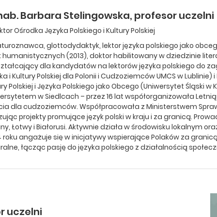
hab. Barbara Stelingowska, profesor uczelni
ktor Ośrodka Języka Polskiego i Kultury Polskiej
raturoznawca, glottodydaktyk, lektor języka polskiego jako obcego.
 humanistycznych (2013), doktor habilitowany w dziedzinie lit
ztałcający dla kandydatów na lektorów języka polskiego do 
ka i Kultury Polskiej dla Polonii i Cudzoziemców UMCS w Lublinie
ury Polskiej i Języka Polskiego jako Obcego (Uniwersytet Śląski 
ersytetem w Siedlcach – przez 16 lat współorganizowała Letnią 
cia dla cudzoziemców. Współpracowała z Ministerstwem Spraw
izując projekty promujące język polski w kraju i za granicą. Prow
iny, Łotwy i Białorusi. Aktywnie działa w środowisku lokalnym o
 roku angażuje się w inicjatywy wspierające Polaków za granic
uralne, łącząc pasję do języka polskiego z działalnością społecz
r uczelni