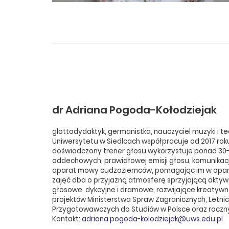
dr Adriana Pogoda-Kołodziejak
glottodydaktyk, germanistka, nauczyciel muzyki i teo
Uniwersytetu w Siedlcach współpracuje od 2017 roku,
doświadczony trener głosu wykorzystuje ponad 30-l
oddechowych, prawidłowej emisji głosu, komunikacj
aparat mowy cudzoziemców, pomagając im w opan
zajęć dba o przyjazną atmosferę sprzyjającą ak
głosowe, dykcyjne i dramowe, rozwijające kreatywn
projektów Ministerstwa Spraw Zagranicznych, Letnich 
Przygotowawczych do Studiów w Polsce oraz roczny
Kontakt:
adriana.pogoda-kolodziejak@uws.edu.pl