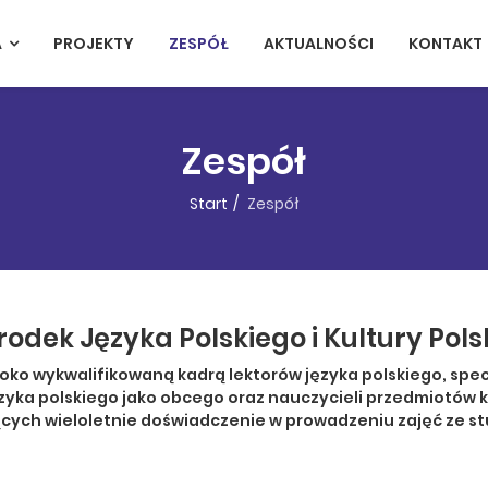
A
PROJEKTY
ZESPÓŁ
AKTUALNOŚCI
KONTAKT
Zespół
Start
Zespół
rodek Języka Polskiego i Kultury Polsk
ko wykwalifikowaną kadrą lektorów języka polskiego, specj
zyka polskiego jako obcego oraz nauczycieli przedmiotów 
cych wieloletnie doświadczenie w prowadzeniu zajęć ze s