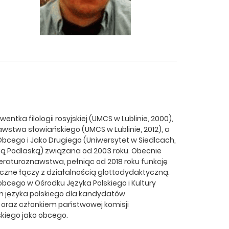
ntka filologii rosyjskiej (UMCS w Lublinie, 2000),
wstwa słowiańskiego (UMCS w Lublinie, 2012), a
bcego i Jako Drugiego (Uniwersytet w Siedlcach,
ą Podlaską) związana od 2003 roku. Obecnie
teraturoznawstwa, pełniąc od 2018 roku funkcję
czne łączy z działalnością glottodydaktyczną.
obcego w Ośrodku Języka Polskiego i Kultury
em języka polskiego dla kandydatów
 oraz członkiem państwowej komisji
skiego jako obcego.