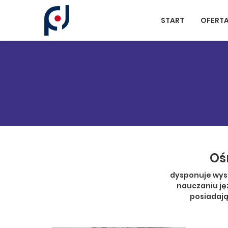
Panel zarządzania plikami cookies
START
OFERT
Oś
dysponuje wyso
nauczaniu ję
posiadają