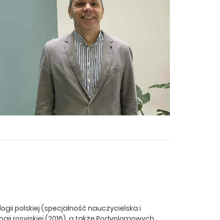
logii polskiej (specjalność nauczycielska i
ogii rosyjskiej (2016), a także Podyplomowych