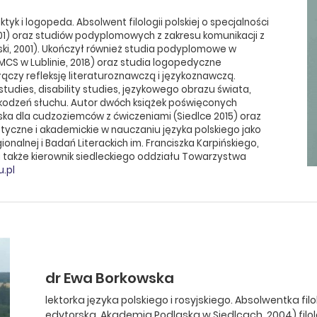
tyk i logopeda. Absolwent filologii polskiej o specjalności
001) oraz studiów podyplomowych z zakresu komunikacji z
ski, 2001). Ukończył również studia podyplomowe w
MCS w Lublinie, 2018) oraz studia logopedyczne
łączy refleksję literaturoznawczą i językoznawczą.
studies, disability studies, językowego obrazu świata,
kodzeń słuchu. Autor dwóch książek poświęconych
ska dla cudzoziemców z ćwiczeniami (Siedlce 2015) oraz
styczne i akademickie w nauczaniu języka polskiego jako
onalnej i Badań Literackich im. Franciszka Karpińskiego,
także kierownik siedleckiego oddziału Towarzystwa
.pl
dr Ewa Borkowska
lektorka języka polskiego i rosyjskiego. Absolwentka filo
edytorska, Akademia Podlaska w Siedlcach, 2004) filol