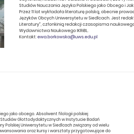
Studiów Nauczania Języka Polskiego jako Obcego i Jak
Przez 11 lat wykładała literaturę polską, obecnie prow
Języków Obcych Uniwersytetu w Siedlcach. Jest redakto
Literatury”, członkinią redakcji czasopisma naukowego 
Wydawnictwa Naukowego IKRiBL.
Kontakt:
ewa.borkowska@uws.edu.pl
ego jako obcego. Absolwent filologii polskiej
Studiów Glottodydaktycznych w Instytucie Badań
ury Polskiej Uniwersytetu w Siedlcach związany od wielu
aawansowania oraz kursy i warsztaty przygotowujące do